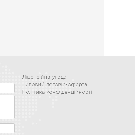
Ліцензійна угода
Типовий договір-оферта
Політика конфіденційності