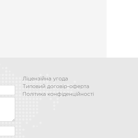
Ліцензійна угода
Типовий договір-оферта
Політика конфіденційності