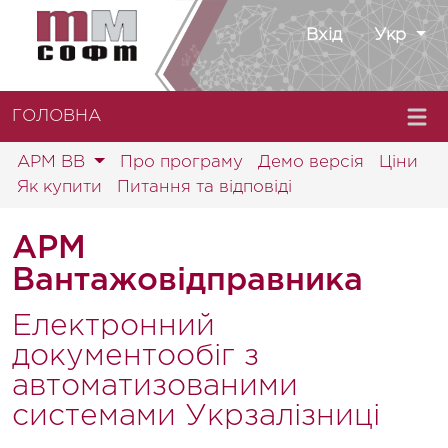
Вхід
Укр
ГОЛОВНА
АРМ ВВ
Про програму
Демо версія
Ціни
Як купити
Питання та відповіді
АРМ
Вантажовідправника
Електронний
документообіг з
автоматизованими
системами Укрзалізниці