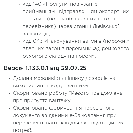
код 140 «Послуги, пов’язані з
прийманням і відправленням експортних
вантажів (порожніх власних вагонів
перевізника) через станції Львівської
залізниці»;.
код 043 «Накочування вагонів (порожніх
власних вагонів перевізника), рейкового
рухомого складу на пором».
Версія 1.133.0.1 від 29.07.25
Додана можливість підпису дозволів на
використання коду платника.
Скориговано роботу "Реєстр повідомлень
про прибуття вантажу".
Скориговано формування перевізного
документа за даними е‑Замовлення при
перевезенні вантажів для експлуатаційних
потреб.