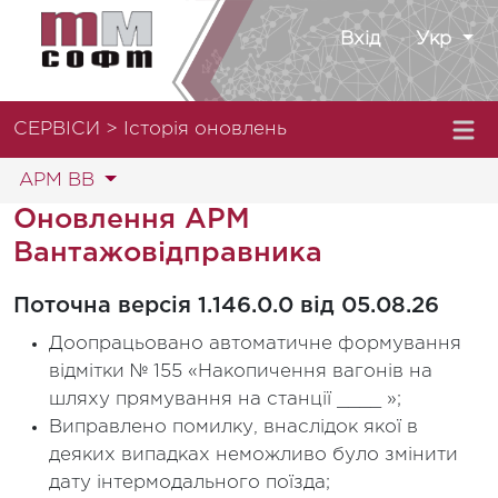
Вхід
Укр
СЕРВІСИ > Історія оновлень
АРМ ВВ
Оновлення АРМ
Вантажовідправника
Поточна версія 1.146.0.0 від 05.08.26
Доопрацьовано автоматичне формування
відмітки № 155 «Накопичення вагонів на
шляху прямування на станції ____ »;
Виправлено помилку, внаслідок якої в
деяких випадках неможливо було змінити
дату інтермодального поїзда;